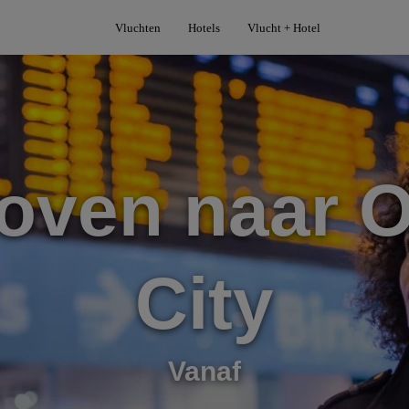
Vluchten
Hotels
Vlucht + Hotel
oven naar 
City
Vanaf