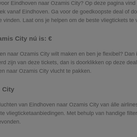
 voor Eindhoven naar Ozamis City? Op deze pagina vind je
trek vanaf Eindhoven. Ga voor de goedkoopste deal of 
 vinden. Laat ons je helpen om de beste vliegtickets te vi
mis City nú is: €
oven naar Ozamis City wilt maken en ben je flexibel? Dan 
d zijn van deze tickets, dan is doorklikken op deze deal
ven naar Ozamis City vlucht te pakken.
 City
 vluchten van Eindhoven naar Ozamis City van álle airlin
ste vliegticketaanbiedingen. Met behulp van handige filte
gevonden.