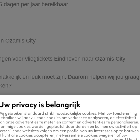
65 dagen per jaar bereikbaar
 in Ozamis City
ingen voor vliegtickets Eindhoven naar Ozamis City
 makkelijk en leuk moet zijn. Daarom helpen wij jou gra
eken?
Uw privacy is belangrijk
Wij gebruiken standaard strikt noodzakelijke cookies. Met uw toestemming
ebruiken wij aanvullende cookies om verkeer te analyseren, de effectiviteit
an onze advertenties te meten en content en advertenties te personaliseren.
Sommige cookies worden geplaatst door derden en kunnen uw activiteit op
erschillende websites volgen om een profiel van uw interesses op te bouwen.
n naar Ozamis City
 kunt alle cookies accepteren, niet-essentiële cookies weigeren of uw
voorkeuren beheren door hieronder de gewenste optie te selecteren. U kunt