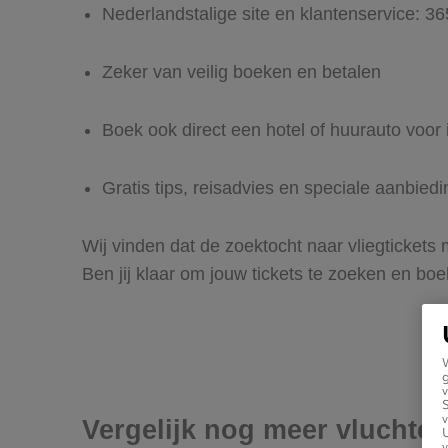
Nederlandstalige site en klantenservice: 3
Zeker van veilig boeken en betalen
Boek ook direct een hotel of huurauto voor
Gratis tips, reisadvies en speciale aanbied
Wij vinden dat de zoektocht naar vliegtickets
Ben jij klaar om jouw tickets te zoeken en bo
g
v
v
Vergelijk nog meer vluchte
U