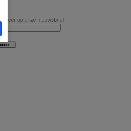
onneer op onze nieuwsbrief
onneren