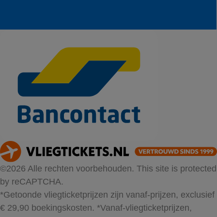
©2026 Alle rechten voorbehouden. This site is protected
by reCAPTCHA.
*Getoonde vliegticketprijzen zijn vanaf-prijzen, exclusief
€ 29,90 boekingskosten.
*Vanaf-vliegticketprijzen,