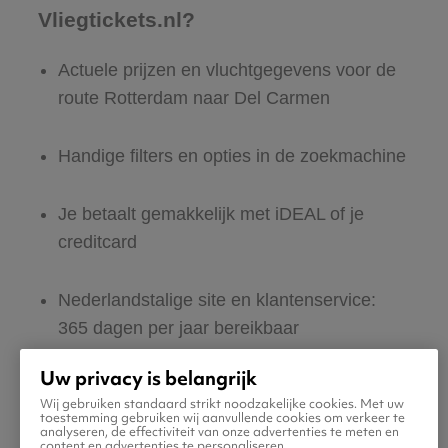
Vliegtickets.nl?
Actuele prijzen en vluchtgegevens voor de
route Rotterdam naar Del Carmen
Handige filters en opties in de zoekmachine
Je betaalt gemakkelijk met iDEAL of je
creditcard
Nederlandstalige site en klantenservice:
365 dagen per jaar bereikbaar
Uw privacy is belangrijk
Zeker van veilig boeken en betalen
Wij gebruiken standaard strikt noodzakelijke cookies. Met uw
toestemming gebruiken wij aanvullende cookies om verkeer te
analyseren, de effectiviteit van onze advertenties te meten en
Boek ook direct een hotel of huurauto voor
content en advertenties te personaliseren.