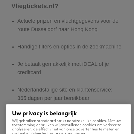
Vliegtickets.nl?
Actuele prijzen en vluchtgegevens voor de
route Dusseldorf naar Hong Kong
Handige filters en opties in de zoekmachine
Je betaalt gemakkelijk met iDEAL of je
creditcard
Nederlandstalige site en klantenservice:
365 dagen per jaar bereikbaar
Uw privacy is belangrijk
Zeker van veilig boeken en betalen
Wij gebruiken standaard strikt noodzakelijke cookies. Met uw
toestemming gebruiken wij aanvullende cookies om verkeer te
analyseren, de effectiviteit van onze advertenties te meten en
Boek ook direct een hotel of huurauto voor
content en advertenties te personaliseren.