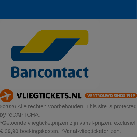
©2026 Alle rechten voorbehouden. This site is protected
by reCAPTCHA.
*Getoonde vliegticketprijzen zijn vanaf-prijzen, exclusief
€ 29,90 boekingskosten.
*Vanaf-vliegticketprijzen,