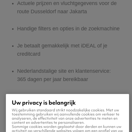
Actuele prijzen en vluchtgegevens voor de
route Dusseldorf naar Jakarta
Handige filters en opties in de zoekmachine
Je betaalt gemakkelijk met iDEAL of je
creditcard
Nederlandstalige site en klantenservice:
365 dagen per jaar bereikbaar
Zeker van veilig boeken en betalen
Uw privacy is belangrijk
Wij gebruiken standaard strikt noodzakelijke cookies. Met uw
Boek ook direct een hotel of huurauto voor
toestemming gebruiken wij aanvullende cookies om verkeer te
analyseren, de effectiviteit van onze advertenties te meten en
in Jakarta
content en advertenties te personaliseren.
Sommige cookies worden geplaatst door derden en kunnen uw
activiteit op verschillende websites volgen om een profiel van uw