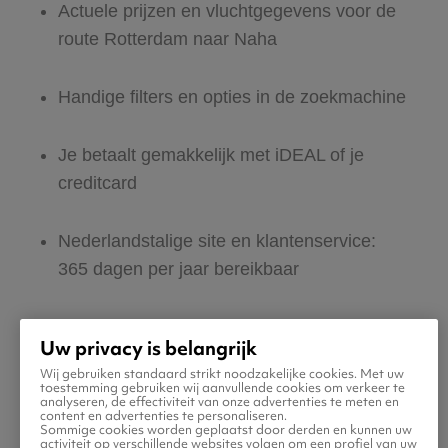
Actuele prijzen en vluchtgegevens voor de
route Rotterdam naar Naha
Handige filters en opties in de zoekmachine
Je betaalt gemakkelijk met iDEAL of je
creditcard
Nederlandstalige site en klantenservice:
365 dagen per jaar bereikbaar
Zeker van veilig boeken en betalen
Uw privacy is belangrijk
Wij gebruiken standaard strikt noodzakelijke cookies. Met uw
Boek ook direct een hotel of huurauto voor
toestemming gebruiken wij aanvullende cookies om verkeer te
analyseren, de effectiviteit van onze advertenties te meten en
in Naha
content en advertenties te personaliseren.
Sommige cookies worden geplaatst door derden en kunnen uw
activiteit op verschillende websites volgen om een profiel van uw