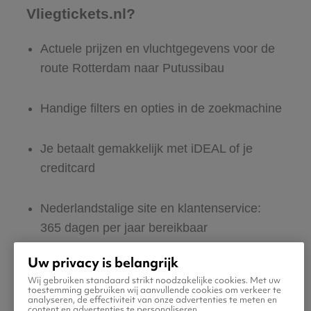
Vliegtickets.nl?
Actuele prijzen en vluchtgegevens voor de
route Rotterdam naar Putussibau
Handige filters en opties in de zoekmachine
Je betaalt gemakkelijk met iDEAL of je
creditcard
Nederlandstalige site en klantenservice:
365 dagen per jaar bereikbaar
Uw privacy is belangrijk
Zeker van veilig boeken en betalen
Wij gebruiken standaard strikt noodzakelijke cookies. Met uw
toestemming gebruiken wij aanvullende cookies om verkeer te
analyseren, de effectiviteit van onze advertenties te meten en
Boek ook direct een hotel of huurauto voor
content en advertenties te personaliseren.