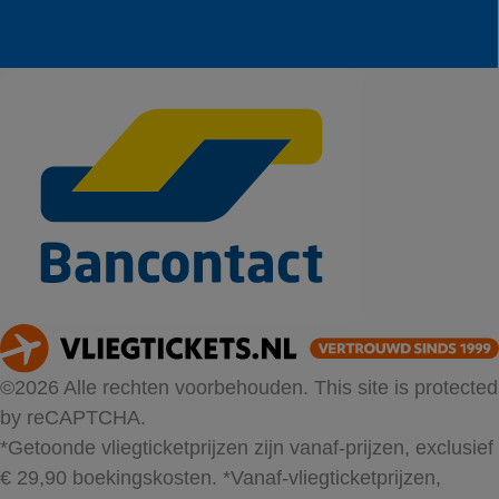
©2026 Alle rechten voorbehouden. This site is protected
by reCAPTCHA.
*Getoonde vliegticketprijzen zijn vanaf-prijzen, exclusief
€ 29,90 boekingskosten.
*Vanaf-vliegticketprijzen,