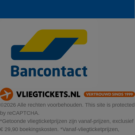
©2026 Alle rechten voorbehouden. This site is protected
by reCAPTCHA.
*Getoonde vliegticketprijzen zijn vanaf-prijzen, exclusief
€ 29,90 boekingskosten.
*Vanaf-vliegticketprijzen,