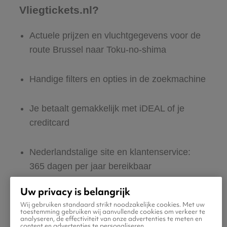
Vliegtickets.nl?
Actuele prijzen en vluchtgegevens voor de
route Brussel naar Toku-no-shima
Handige filters en opties in de zoekmachine
Je betaalt gemakkelijk met iDEAL of je
creditcard
Nederlandstalige site en klantenservice:
365 dagen per jaar bereikbaar
Uw privacy is belangrijk
Zeker van veilig boeken en betalen
Wij gebruiken standaard strikt noodzakelijke cookies. Met uw
toestemming gebruiken wij aanvullende cookies om verkeer te
analyseren, de effectiviteit van onze advertenties te meten en
Boek ook direct een hotel of huurauto voor
content en advertenties te personaliseren.