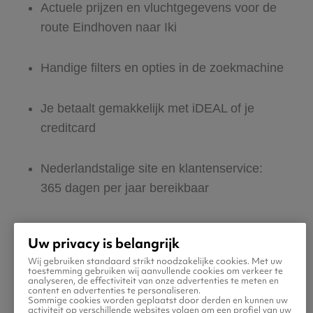
Actuele prijzen en vluchtgegevens voor de
route Eindhoven naar Iki
Handige filters en opties in de zoekmachine
Je betaalt gemakkelijk met iDEAL of je
creditcard
Nederlandstalige site en klantenservice:
365 dagen per jaar bereikbaar
Zeker van veilig boeken en betalen
Uw privacy is belangrijk
Wij gebruiken standaard strikt noodzakelijke cookies. Met uw
Boek ook direct een hotel of huurauto voor
toestemming gebruiken wij aanvullende cookies om verkeer te
analyseren, de effectiviteit van onze advertenties te meten en
in Iki
content en advertenties te personaliseren.
Sommige cookies worden geplaatst door derden en kunnen uw
activiteit op verschillende websites volgen om een profiel van uw