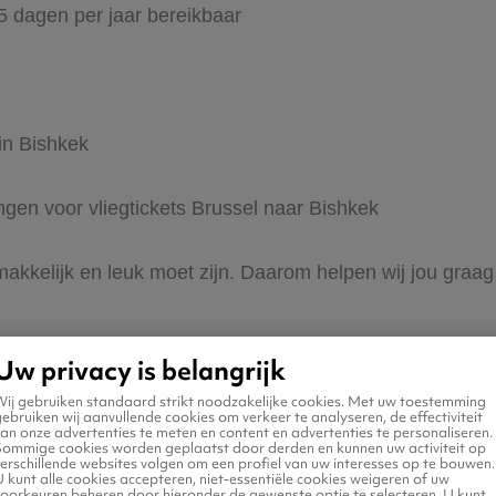
65 dagen per jaar bereikbaar
in Bishkek
ingen voor vliegtickets Brussel naar Bishkek
makkelijk en leuk moet zijn. Daarom helpen wij jou graag
Uw privacy is belangrijk
Wij gebruiken standaard strikt noodzakelijke cookies. Met uw toestemming
ebruiken wij aanvullende cookies om verkeer te analyseren, de effectiviteit
an onze advertenties te meten en content en advertenties te personaliseren.
Sommige cookies worden geplaatst door derden en kunnen uw activiteit op
erschillende websites volgen om een profiel van uw interesses op te bouwen.
n naar Bishkek
 kunt alle cookies accepteren, niet-essentiële cookies weigeren of uw
voorkeuren beheren door hieronder de gewenste optie te selecteren. U kunt