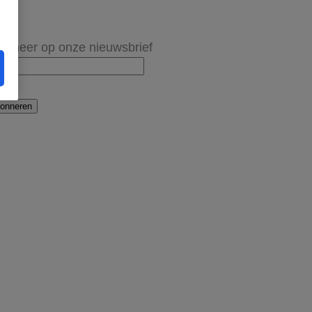
onneer op onze nieuwsbrief
onneren