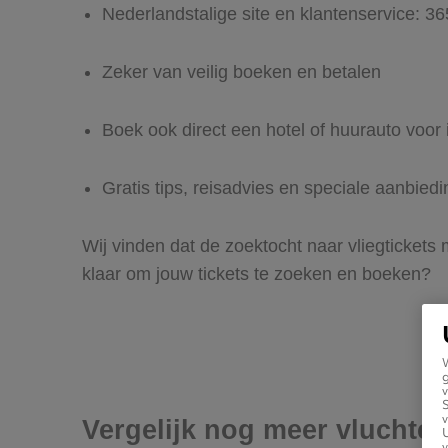
Nederlandstalige site en klantenservice: 3
Zeker van veilig boeken en betalen
Boek ook direct een hotel of huurauto voor 
Gratis tips, reisadvies en speciale aanbied
Wij vinden dat de zoektocht naar vliegtickets 
klaar om jouw tickets te zoeken en boeken?
g
v
v
Vergelijk nog meer vluchte
U