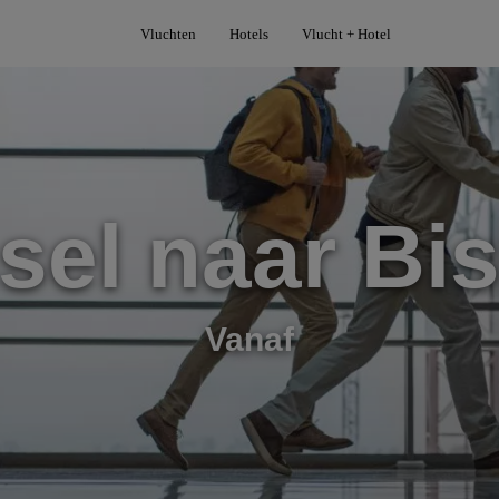
Vluchten
Hotels
Vlucht + Hotel
sel naar Bi
Vanaf