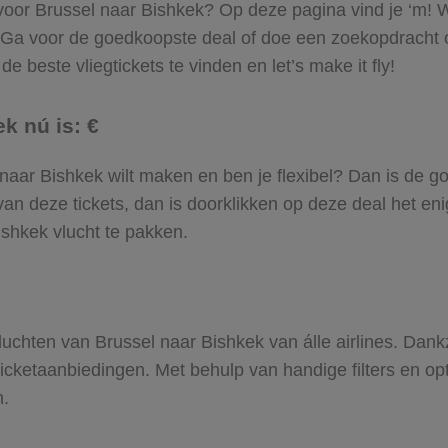
 voor Brussel naar Bishkek? Op deze pagina vind je ‘m! W
. Ga voor de goedkoopste deal of doe een zoekopdracht 
e beste vliegtickets te vinden en let’s make it fly!
k nú is: €
el naar Bishkek wilt maken en ben je flexibel? Dan is de g
an deze tickets, dan is doorklikken op deze deal het enig
ishkek vlucht te pakken.
 vluchten van Brussel naar Bishkek van álle airlines. Dan
gticketaanbiedingen. Met behulp van handige filters en op
n.