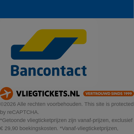
©2026 Alle rechten voorbehouden. This site is protected
by reCAPTCHA.
*Getoonde vliegticketprijzen zijn vanaf-prijzen, exclusief
€ 29,90 boekingskosten.
*Vanaf-vliegticketprijzen,