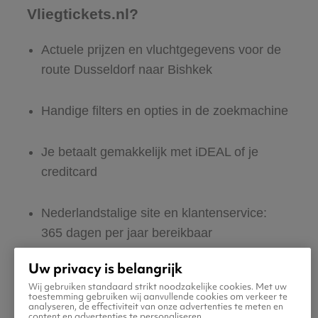
Vliegtickets.nl?
Actuele prijzen en vluchtgegevens voor de
route Dusseldorf naar Bishkek
Handige filters en opties in de zoekmachine
Je betaalt gemakkelijk met iDEAL of je
creditcard
Nederlandstalige site en klantenservice:
365 dagen per jaar bereikbaar
Uw privacy is belangrijk
Zeker van veilig boeken en betalen
Wij gebruiken standaard strikt noodzakelijke cookies. Met uw
toestemming gebruiken wij aanvullende cookies om verkeer te
analyseren, de effectiviteit van onze advertenties te meten en
Boek ook direct een hotel of huurauto voor
content en advertenties te personaliseren.