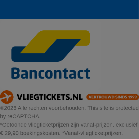
©2026 Alle rechten voorbehouden. This site is protected
by reCAPTCHA.
*Getoonde vliegticketprijzen zijn vanaf-prijzen, exclusief
€ 29,90 boekingskosten.
*Vanaf-vliegticketprijzen,