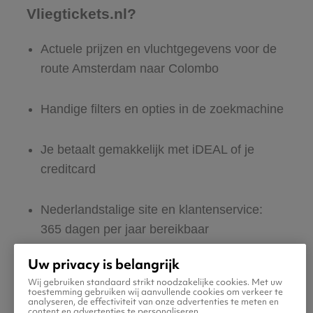
Vliegtickets.nl?
Actuele prijzen en vluchtgegevens voor de
route Amsterdam naar Colombo
Handige filters en opties in de zoekmachine
Je betaalt gemakkelijk met iDEAL of je
creditcard
Nederlandstalige site en klantenservice:
365 dagen per jaar bereikbaar
Uw privacy is belangrijk
Zeker van veilig boeken en betalen
Wij gebruiken standaard strikt noodzakelijke cookies. Met uw
toestemming gebruiken wij aanvullende cookies om verkeer te
analyseren, de effectiviteit van onze advertenties te meten en
Boek ook direct een hotel of huurauto voor
content en advertenties te personaliseren.