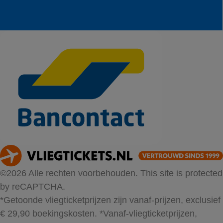
©2026 Alle rechten voorbehouden. This site is protected
by reCAPTCHA.
*Getoonde vliegticketprijzen zijn vanaf-prijzen, exclusief
€ 29,90 boekingskosten.
*Vanaf-vliegticketprijzen,