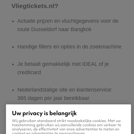
Vliegtickets.nl?
Actuele prijzen en vluchtgegevens voor de
route Dusseldorf naar Bangkok
Handige filters en opties in de zoekmachine
Je betaalt gemakkelijk met iDEAL of je
creditcard
Nederlandstalige site en klantenservice:
365 dagen per jaar bereikbaar
Uw privacy is belangrijk
Zeker van veilig boeken en betalen
Wij gebruiken standaard strikt noodzakelijke cookies. Met uw
toestemming gebruiken wij aanvullende cookies om verkeer te
analyseren, de effectiviteit van onze advertenties te meten en
Boek ook direct een hotel of huurauto voor
content en advertenties te personaliseren.