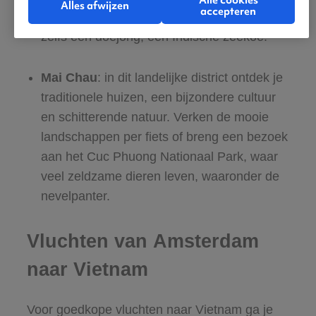
Alle cookies
Alles afwijzen
accepteren
bijzondere zeeleven. Met wat geluk spot je
zelfs een doejong, een Indische zeekoe.
Mai Chau
: in dit landelijke district ontdek je
traditionele huizen, een bijzondere cultuur
en schitterende natuur. Verken de mooie
landschappen per fiets of breng een bezoek
aan het Cuc Phuong Nationaal Park, waar
veel zeldzame dieren leven, waaronder de
nevelpanter.
Vluchten van Amsterdam
naar Vietnam
Voor goedkope vluchten naar Vietnam ga je