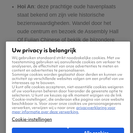
Hoi An
: deze prachtige oude havenplaats
staat bekend om zijn vele historische
bezienswaardigheden. Wandel door het
oude centrum en bezoek de Assembly Hall
Of Fujian Chinese of bekijk de bijzondere
brug Chùa Cầu. Vanuit Hoi An ga je
Uw privacy is belangrijk
bovendien eenvoudig naar My Son, een
Wij gebruiken standaard strikt noodzakelijke cookies. Met uw
toestemming gebruiken wij aanvullende cookies om verkeer te
eeuwenoud tempelcomplex.
analyseren, de effectiviteit van onze advertenties te meten en
content en advertenties te personaliseren.
Sommige cookies worden geplaatst door derden en kunnen uw
activiteit op verschillende websites volgen om een profiel van uw
Con Dao
: als je wilt genieten van een
interesses op te bouwen.
U kunt alle cookies accepteren, niet-essentiële cookies weigeren
eilandvakantie zijn er meerdere opties in
of uw voorkeuren beheren door hieronder de gewenste optie te
selecteren. U kunt uw keuzes op elk moment wijzigen via de link
Vietnam. Veel reizigers gaan naar de
‘Cookie-instellingen’, die onderaan elke pagina van onze website
beschikbaar is. Voor zover onze cookies uw persoonsgegevens
paradijselijke stranden van Phu Quoc, maar
verwerken, verwijzen wij u naar onze
privacyverklaring voor
meer informatie over deze verwerking.
Con Dao is ook een erg goede keuze. Op
Cookie-instellingen
deze groene eilanden maak je prachtige
wandelingen door de jungle of verken je het