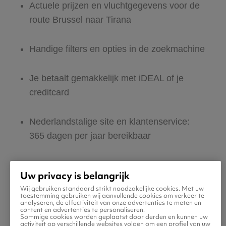
Actuele prijzen en vluchtgegevens voor de
route Brussel naar Tirana
Handige filters en opties in de zoekmachine
Je betaalt gemakkelijk met iDEAL of je
creditcard
Nederlandstalige site en klantenservice:
365 dagen per jaar bereikbaar
Zeker van veilig boeken en betalen
Uw privacy is belangrijk
Wij gebruiken standaard strikt noodzakelijke cookies. Met uw
Boek ook direct een hotel of huurauto voor
toestemming gebruiken wij aanvullende cookies om verkeer te
analyseren, de effectiviteit van onze advertenties te meten en
in Tirana
content en advertenties te personaliseren.
Sommige cookies worden geplaatst door derden en kunnen uw
activiteit op verschillende websites volgen om een profiel van uw