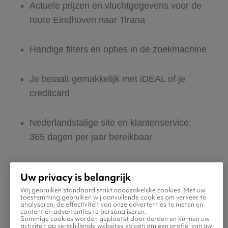
Actuele prijzen en vluchtgegevens voor de
route Eindhoven naar Tirana
Handige filters en opties in de zoekmachine
Je betaalt gemakkelijk met iDEAL of je
creditcard
Nederlandstalige site en klantenservice:
365 dagen per jaar bereikbaar
Zeker van veilig boeken en betalen
Uw privacy is belangrijk
Wij gebruiken standaard strikt noodzakelijke cookies. Met uw
Boek ook direct een hotel of huurauto voor
toestemming gebruiken wij aanvullende cookies om verkeer te
analyseren, de effectiviteit van onze advertenties te meten en
in Tirana
content en advertenties te personaliseren.
Sommige cookies worden geplaatst door derden en kunnen uw
activiteit op verschillende websites volgen om een profiel van uw