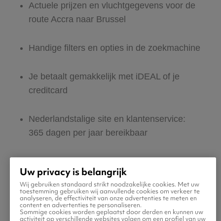
Actuele prijzen en vluchtgegevens voor de
route Accra naar Brussel
Handige filters en opties in de zoekmachine
Je betaalt gemakkelijk met iDEAL of je
creditcard
Nederlandstalige site en klantenservice:
365 dagen per jaar bereikbaar
Zeker van veilig boeken en betalen
Uw privacy is belangrijk
Wij gebruiken standaard strikt noodzakelijke cookies. Met uw
Boek ook direct een hotel of huurauto voor
toestemming gebruiken wij aanvullende cookies om verkeer te
analyseren, de effectiviteit van onze advertenties te meten en
in Brussel
content en advertenties te personaliseren.
Sommige cookies worden geplaatst door derden en kunnen uw
activiteit op verschillende websites volgen om een profiel van uw