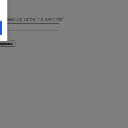
onneer op onze nieuwsbrief
onneren