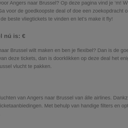
 voor Angers naar Brussel? Op deze pagina vind je ‘m! Wi
 Ga voor de goedkoopste deal of doe een zoekopdracht 
e beste vliegtickets te vinden en let’s make it fly!
 nú is: €
s naar Brussel wilt maken en ben je flexibel? Dan is de go
an deze tickets, dan is doorklikken op deze deal het enig
ussel vlucht te pakken.
 vluchten van Angers naar Brussel van álle airlines. Dank
gticketaanbiedingen. Met behulp van handige filters en op
.