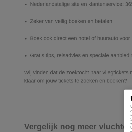
Nederlandstalige site en klantenservice: 3
Zeker van veilig boeken en betalen
Boek ook direct een hotel of huurauto voor 
Gratis tips, reisadvies en speciale aanbied
Wij vinden dat de zoektocht naar vliegtickets 
klaar om jouw tickets te zoeken en boeken?
g
v
v
Vergelijk nog meer vluchten
U