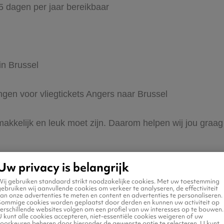
65 dagen per jaar bereikbaar
in Brussel
ingen voor vliegtickets Angers naar Brussel
makkelijk en leuk moet zijn. Daarom helpen wij jou graag
Uw privacy is belangrijk
Wij gebruiken standaard strikt noodzakelijke cookies. Met uw toestemming
ebruiken wij aanvullende cookies om verkeer te analyseren, de effectiviteit
an onze advertenties te meten en content en advertenties te personaliseren.
Sommige cookies worden geplaatst door derden en kunnen uw activiteit op
erschillende websites volgen om een profiel van uw interesses op te bouwen.
 naar Brussel
 kunt alle cookies accepteren, niet-essentiële cookies weigeren of uw
voorkeuren beheren door hieronder de gewenste optie te selecteren. U kunt