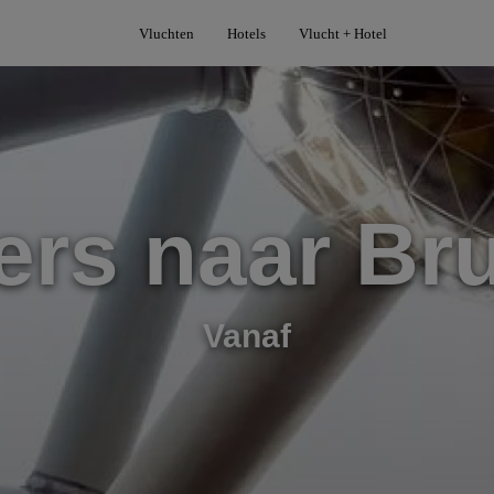
Vluchten
Hotels
Vlucht + Hotel
rs naar Br
Vanaf