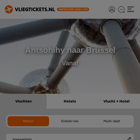
Antsohihy naar Brussel
Vanaf