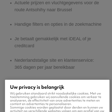
Actuele prijzen en vluchtgegevens voor de
route Antsohihy naar Brussel
Handige filters en opties in de zoekmachine
Je betaalt gemakkelijk met iDEAL of je
creditcard
Nederlandstalige site en klantenservice:
365 dagen per jaar bereikbaar
Zeker van veilig boeken en betalen
Uw privacy is belangrijk
Wij gebruiken standaard strikt noodzakelijke cookies. Met uw
Boek ook direct een hotel of huurauto voor
toestemming gebruiken wij aanvullende cookies om verkeer te
analyseren, de effectiviteit van onze advertenties te meten en
in Brussel
content en advertenties te personaliseren.
Sommige cookies worden geplaatst door derden en kunnen uw
activiteit op verschillende websites volgen om een profiel van uw