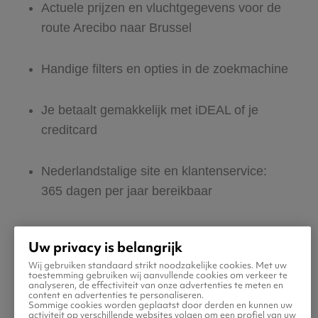
Actuele prijzen en vluchtgegevens voor de
route Arecibo naar Brussel
Handige filters en opties in de zoekmachine
Je betaalt gemakkelijk met iDEAL of je
creditcard
Nederlandstalige site en klantenservice:
365 dagen per jaar bereikbaar
Zeker van veilig boeken en betalen
Uw privacy is belangrijk
Wij gebruiken standaard strikt noodzakelijke cookies. Met uw
Boek ook direct een hotel of huurauto voor
toestemming gebruiken wij aanvullende cookies om verkeer te
analyseren, de effectiviteit van onze advertenties te meten en
in Brussel
content en advertenties te personaliseren.
Sommige cookies worden geplaatst door derden en kunnen uw
activiteit op verschillende websites volgen om een profiel van uw