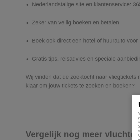
Nederlandstalige site en klantenservice: 3
Zeker van veilig boeken en betalen
Boek ook direct een hotel of huurauto voor 
Gratis tips, reisadvies en speciale aanbiedi
Wij vinden dat de zoektocht naar vliegtickets 
klaar om jouw tickets te zoeken en boeken?
g
v
v
Vergelijk nog meer vluchten
U