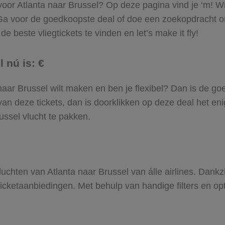
 voor Atlanta naar Brussel? Op deze pagina vind je ‘m! Wi
. Ga voor de goedkoopste deal of doe een zoekopdracht o
e beste vliegtickets te vinden en let’s make it fly!
 nú is: €
ta naar Brussel wilt maken en ben je flexibel? Dan is de go
an deze tickets, dan is doorklikken op deze deal het enig
russel vlucht te pakken.
 vluchten van Atlanta naar Brussel van álle airlines. Dank
gticketaanbiedingen. Met behulp van handige filters en op
.