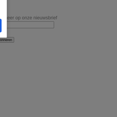
onneer op onze nieuwsbrief
onneren