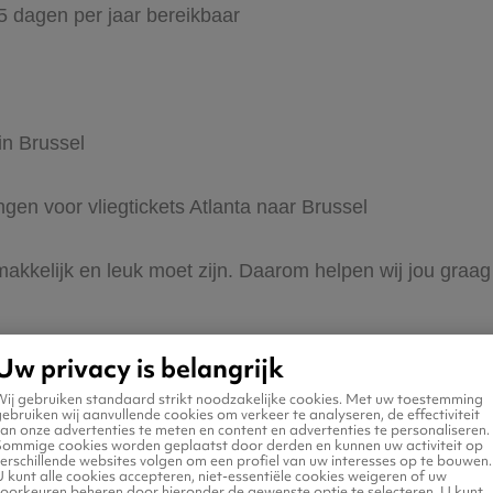
65 dagen per jaar bereikbaar
in Brussel
ngen voor vliegtickets Atlanta naar Brussel
makkelijk en leuk moet zijn. Daarom helpen wij jou graag 
Uw privacy is belangrijk
Wij gebruiken standaard strikt noodzakelijke cookies. Met uw toestemming
ebruiken wij aanvullende cookies om verkeer te analyseren, de effectiviteit
an onze advertenties te meten en content en advertenties te personaliseren.
Sommige cookies worden geplaatst door derden en kunnen uw activiteit op
erschillende websites volgen om een profiel van uw interesses op te bouwen.
 naar Brussel
 kunt alle cookies accepteren, niet-essentiële cookies weigeren of uw
voorkeuren beheren door hieronder de gewenste optie te selecteren. U kunt