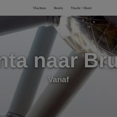
Vluchten
Hotels
Vlucht + Hotel
nta naar Br
Vanaf