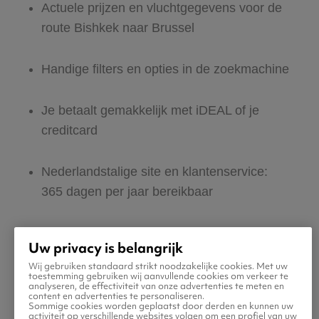
Actuele prijzen en vluchtgegevens voor de
route Bishkek naar Brussel
Handige filters en opties in de zoekmachine
Je betaalt gemakkelijk met iDEAL of je
creditcard
Nederlandstalige site en klantenservice:
365 dagen per jaar bereikbaar
Zeker van veilig boeken en betalen
Uw privacy is belangrijk
Wij gebruiken standaard strikt noodzakelijke cookies. Met uw
Boek ook direct een hotel of huurauto voor
toestemming gebruiken wij aanvullende cookies om verkeer te
analyseren, de effectiviteit van onze advertenties te meten en
in Brussel
content en advertenties te personaliseren.
Sommige cookies worden geplaatst door derden en kunnen uw
activiteit op verschillende websites volgen om een profiel van uw