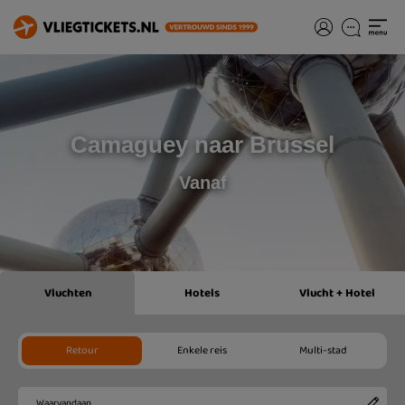
Camaguey naar Brussel
Vanaf