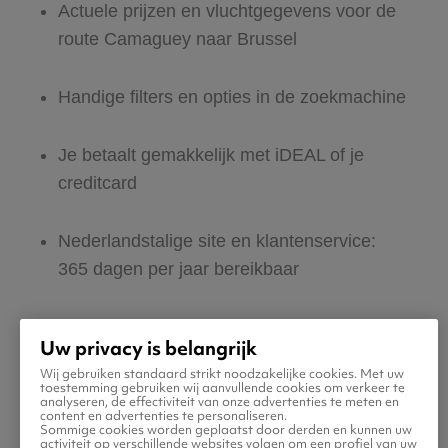
Actuele prijzen en vluchtgegevens voor de
route Camaguey naar Brussel
Handige filters en opties in de zoekmachine
Je betaalt gemakkelijk met iDEAL of je
creditcard
Nederlandstalige site en klantenservice:
365 dagen per jaar bereikbaar
Zeker van veilig boeken en betalen
Uw privacy is belangrijk
Wij gebruiken standaard strikt noodzakelijke cookies. Met uw
Boek ook direct een hotel of huurauto voor
toestemming gebruiken wij aanvullende cookies om verkeer te
analyseren, de effectiviteit van onze advertenties te meten en
in Brussel
content en advertenties te personaliseren.
Sommige cookies worden geplaatst door derden en kunnen uw
activiteit op verschillende websites volgen om een profiel van uw