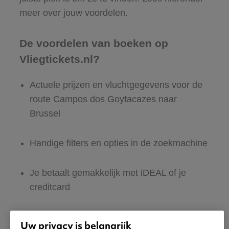
meer over jouw voordelen.
De voordelen van boeken op
Vliegtickets.nl?
Actuele prijzen en vluchtgegevens voor de
route Campos dos Goytacazes naar
Brussel
Handige filters en opties in de zoekmachine
Je betaalt gemakkelijk met iDEAL of je
creditcard
Nederlandstalige site en klantenservice:
Uw privacy is belangrijk