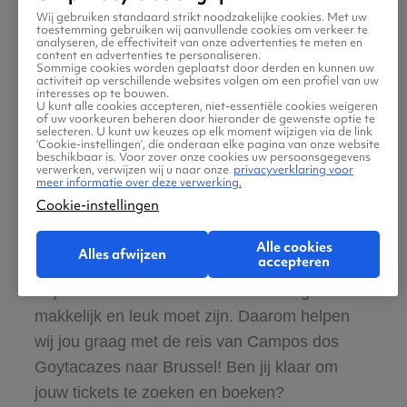
365 dagen per jaar bereikbaar
Wij gebruiken standaard strikt noodzakelijke cookies. Met uw
toestemming gebruiken wij aanvullende cookies om verkeer te
analyseren, de effectiviteit van onze advertenties te meten en
Zeker van veilig boeken en betalen
content en advertenties te personaliseren.
Sommige cookies worden geplaatst door derden en kunnen uw
activiteit op verschillende websites volgen om een profiel van uw
interesses op te bouwen.
U kunt alle cookies accepteren, niet-essentiële cookies weigeren
Boek ook direct een hotel of huurauto voor
of uw voorkeuren beheren door hieronder de gewenste optie te
selecteren. U kunt uw keuzes op elk moment wijzigen via de link
in Brussel
‘Cookie-instellingen’, die onderaan elke pagina van onze website
beschikbaar is. Voor zover onze cookies uw persoonsgegevens
verwerken, verwijzen wij u naar onze
privacyverklaring voor
meer informatie over deze verwerking.
Gratis tips, reisadvies en speciale
Cookie-instellingen
aanbiedingen voor vliegtickets Campos dos
Goytacazes naar Brussel
Alle cookies
Alles afwijzen
accepteren
Wij vinden dat de zoektocht naar vliegtickets
makkelijk en leuk moet zijn. Daarom helpen
wij jou graag met de reis van Campos dos
Goytacazes naar Brussel! Ben jij klaar om
jouw tickets te zoeken en boeken?