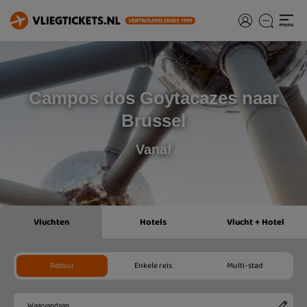
Campos dos Goytacazes naar
Brussel
Vanaf