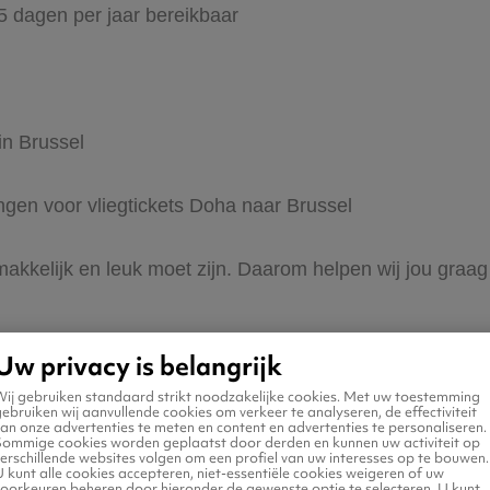
65 dagen per jaar bereikbaar
in Brussel
ingen voor vliegtickets Doha naar Brussel
makkelijk en leuk moet zijn. Daarom helpen wij jou graag
Uw privacy is belangrijk
Wij gebruiken standaard strikt noodzakelijke cookies. Met uw toestemming
ebruiken wij aanvullende cookies om verkeer te analyseren, de effectiviteit
an onze advertenties te meten en content en advertenties te personaliseren.
Sommige cookies worden geplaatst door derden en kunnen uw activiteit op
erschillende websites volgen om een profiel van uw interesses op te bouwen.
 naar Brussel
 kunt alle cookies accepteren, niet-essentiële cookies weigeren of uw
voorkeuren beheren door hieronder de gewenste optie te selecteren. U kunt