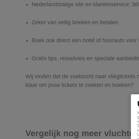
Nederlandstalige site en klantenservice: 3
Zeker van veilig boeken en betalen
Boek ook direct een hotel of huurauto voor 
Gratis tips, reisadvies en speciale aanbied
Wij vinden dat de zoektocht naar vliegtickets 
klaar om jouw tickets te zoeken en boeken?
g
v
v
Vergelijk nog meer vluchten
U