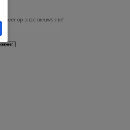
onneer op onze nieuwsbrief
onneren