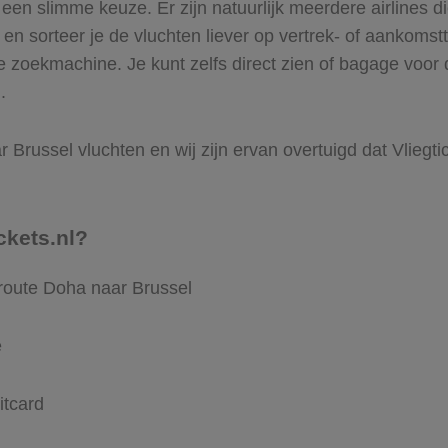
en slimme keuze. Er zijn natuurlijk meerdere airlines d
t en sorteer je de vluchten liever op vertrek- of aankomstt
 zoekmachine. Je kunt zelfs direct zien of bagage voor 
.
Brussel vluchten en wij zijn ervan overtuigd dat Vliegtick
ckets.nl?
 route Doha naar Brussel
e
itcard