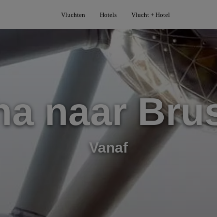
Vluchten
Hotels
Vlucht + Hotel
a naar Bru
Vanaf