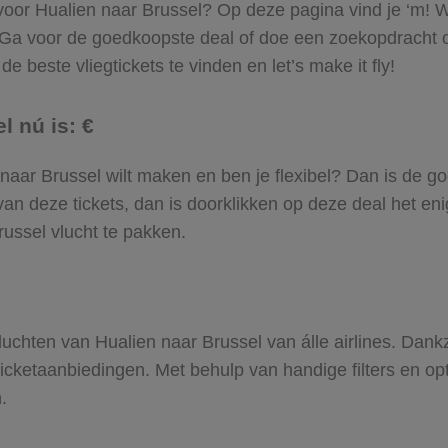
 voor Hualien naar Brussel? Op deze pagina vind je ‘m! W
. Ga voor de goedkoopste deal of doe een zoekopdracht 
e beste vliegtickets te vinden en let’s make it fly!
l nú is: €
en naar Brussel wilt maken en ben je flexibel? Dan is de g
an deze tickets, dan is doorklikken op deze deal het enig
russel vlucht te pakken.
 vluchten van Hualien naar Brussel van álle airlines. Dan
gticketaanbiedingen. Met behulp van handige filters en op
.