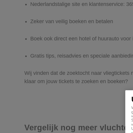
Nederlandstalige site en klantenservice: 3
Zeker van veilig boeken en betalen
Boek ook direct een hotel of huurauto voor 
Gratis tips, reisadvies en speciale aanbied
Wij vinden dat de zoektocht naar vliegtickets 
klaar om jouw tickets te zoeken en boeken?
g
v
v
Vergelijk nog meer vluchten
U