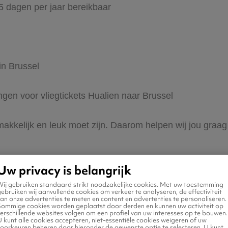
65 dagen per jaar bereikbaar
in Brussel
ingen voor vliegtickets Hualien naar Brussel
makkelijk en leuk moet zijn. Daarom helpen wij jou graag
Uw privacy is belangrijk
Wij gebruiken standaard strikt noodzakelijke cookies. Met uw toestemming
ebruiken wij aanvullende cookies om verkeer te analyseren, de effectiviteit
an onze advertenties te meten en content en advertenties te personaliseren.
Sommige cookies worden geplaatst door derden en kunnen uw activiteit op
erschillende websites volgen om een profiel van uw interesses op te bouwen.
 naar Brussel
 kunt alle cookies accepteren, niet-essentiële cookies weigeren of uw
voorkeuren beheren door hieronder de gewenste optie te selecteren. U kunt