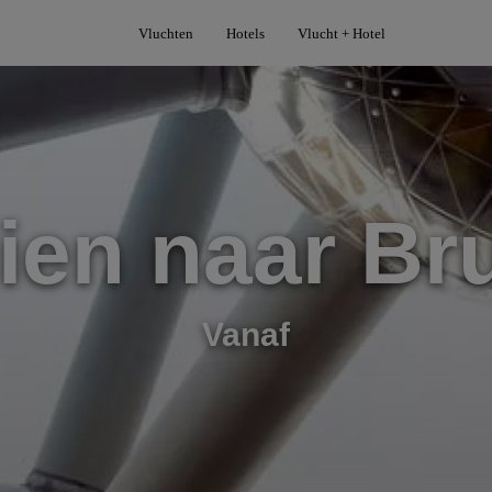
Vluchten
Hotels
Vlucht + Hotel
ien naar Br
Vanaf