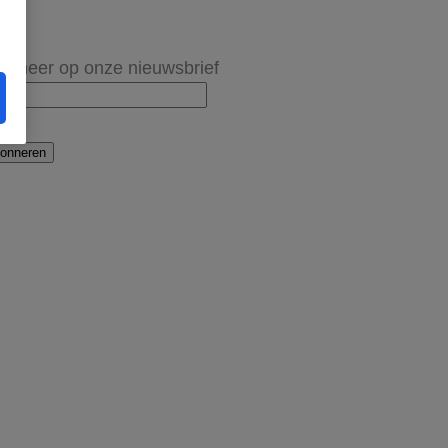
onneer op onze nieuwsbrief
onneren