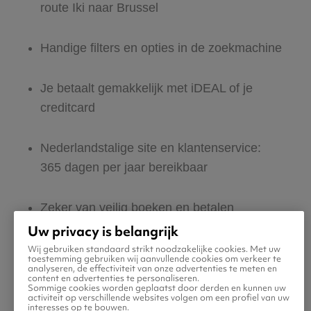
route Iki naar Brussel
Handige filters en opties in de zoekmachine
Je betaalt gemakkelijk met iDEAL of je
creditcard
Nederlandstalige site en klantenservice:
365 dagen per jaar bereikbaar
Zeker van veilig boeken en betalen
Uw privacy is belangrijk
Boek ook direct een hotel of huurauto voor
Wij gebruiken standaard strikt noodzakelijke cookies. Met uw
toestemming gebruiken wij aanvullende cookies om verkeer te
in Brussel
analyseren, de effectiviteit van onze advertenties te meten en
content en advertenties te personaliseren.
Sommige cookies worden geplaatst door derden en kunnen uw
activiteit op verschillende websites volgen om een profiel van uw
Gratis tips, reisadvies en speciale
interesses op te bouwen.