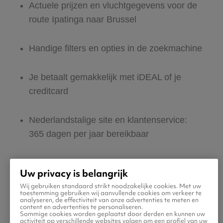
Actuele prijzen en vluchtgegevens voor de
route Ipatinga naar Brussel
Handige filters en opties in de zoekmachine
Je betaalt gemakkelijk met iDEAL of je
creditcard
Nederlandstalige site en klantenservice:
365 dagen per jaar bereikbaar
Zeker van veilig boeken en betalen
Uw privacy is belangrijk
Wij gebruiken standaard strikt noodzakelijke cookies. Met uw
Boek ook direct een hotel of huurauto voor
toestemming gebruiken wij aanvullende cookies om verkeer te
analyseren, de effectiviteit van onze advertenties te meten en
in Brussel
content en advertenties te personaliseren.
Sommige cookies worden geplaatst door derden en kunnen uw
activiteit op verschillende websites volgen om een profiel van uw