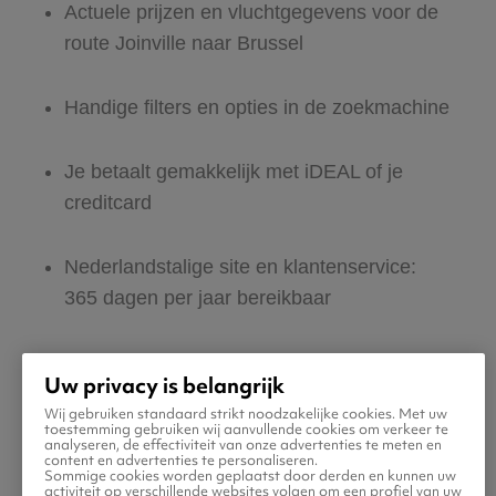
Actuele prijzen en vluchtgegevens voor de
route Joinville naar Brussel
Handige filters en opties in de zoekmachine
Je betaalt gemakkelijk met iDEAL of je
creditcard
Nederlandstalige site en klantenservice:
365 dagen per jaar bereikbaar
Zeker van veilig boeken en betalen
Uw privacy is belangrijk
Wij gebruiken standaard strikt noodzakelijke cookies. Met uw
Boek ook direct een hotel of huurauto voor
toestemming gebruiken wij aanvullende cookies om verkeer te
analyseren, de effectiviteit van onze advertenties te meten en
in Brussel
content en advertenties te personaliseren.
Sommige cookies worden geplaatst door derden en kunnen uw
activiteit op verschillende websites volgen om een profiel van uw