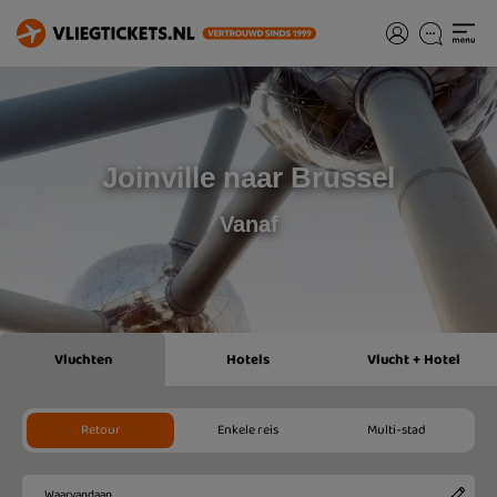
Joinville naar Brussel
Vanaf