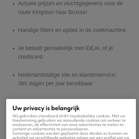
Actuele prijzen en vluchtgegevens voor de
route Kingston naar Brussel
Handige filters en opties in de zoekmachine
Je betaalt gemakkelijk met iDEAL of je
creditcard
Nederlandstalige site en klantenservice:
365 dagen per jaar bereikbaar
Zeker van veilig boeken en betalen
Uw privacy is belangrijk
Wij gebruiken standaard strikt noodzakelijke cookies. Met uw
Boek ook direct een hotel of huurauto voor
toestemming gebruiken wij aanvullende cookies om verkeer te
analyseren, de effectiviteit van onze advertenties te meten en
in Brussel
content en advertenties te personaliseren.
Sommige cookies worden geplaatst door derden en kunnen uw
activiteit op verschillende websites volgen om een profiel van uw