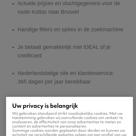
Actuele prijzen en vluchtgegevens voor de
route Kotlas naar Brussel
Handige filters en opties in de zoekmachine
Je betaalt gemakkelijk met iDEAL of je
creditcard
Nederlandstalige site en klantenservice:
365 dagen per jaar bereikbaar
Zeker van veilig boeken en betalen
Uw privacy is belangrijk
Wij gebruiken standaard strikt noodzakelijke cookies. Met uw
Boek ook direct een hotel of huurauto voor
toestemming gebruiken wij aanvullende cookies om verkeer te
analyseren, de effectiviteit van onze advertenties te meten en
in Brussel
content en advertenties te personaliseren.
Sommige cookies worden geplaatst door derden en kunnen uw
activiteit op verschillende websites volgen om een profiel van uw