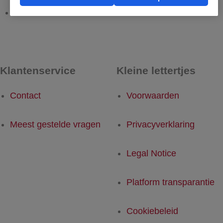
Luik - Rotterdam
Rotterdam - Luik
Klantenservice
Kleine lettertjes
Contact
Voorwaarden
Meest gestelde vragen
Privacyverklaring
Legal Notice
Platform transparantie
Cookiebeleid