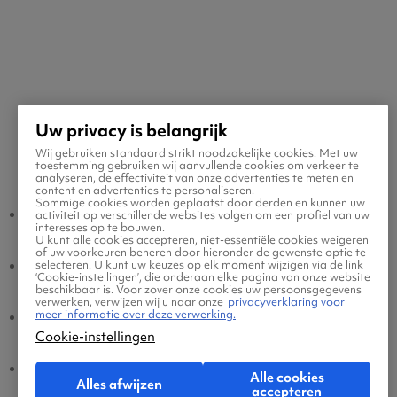
Uw privacy is belangrijk
Wij gebruiken standaard strikt noodzakelijke cookies. Met uw
Populaire vluchten
toestemming gebruiken wij aanvullende cookies om verkeer te
analyseren, de effectiviteit van onze advertenties te meten en
content en advertenties te personaliseren.
Sommige cookies worden geplaatst door derden en kunnen uw
Luik - Amsterdam
Amsterdam - Luik
activiteit op verschillende websites volgen om een profiel van uw
interesses op te bouwen.
U kunt alle cookies accepteren, niet-essentiële cookies weigeren
of uw voorkeuren beheren door hieronder de gewenste optie te
Luik - Eindhoven
Eindhoven - Luik
selecteren. U kunt uw keuzes op elk moment wijzigen via de link
‘Cookie-instellingen’, die onderaan elke pagina van onze website
beschikbaar is. Voor zover onze cookies uw persoonsgegevens
verwerken, verwijzen wij u naar onze
privacyverklaring voor
meer informatie over deze verwerking.
Luik - Brussel
Brussel - Luik
Cookie-instellingen
Luik - Dusseldorf
Dusseldorf - Luik
Alle cookies
Alles afwijzen
accepteren