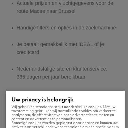
Actuele prijzen en vluchtgegevens voor de
route Macae naar Brussel
Handige filters en opties in de zoekmachine
Je betaalt gemakkelijk met iDEAL of je
creditcard
Nederlandstalige site en klantenservice:
365 dagen per jaar bereikbaar
Zeker van veilig boeken en betalen
Uw privacy is belangrijk
Wij gebruiken standaard strikt noodzakelijke cookies. Met uw
Boek ook direct een hotel of huurauto voor
toestemming gebruiken wij aanvullende cookies om verkeer te
analyseren, de effectiviteit van onze advertenties te meten en
in Brussel
content en advertenties te personaliseren.
Sommige cookies worden geplaatst door derden en kunnen uw
activiteit op verschillende websites volgen om een profiel van uw