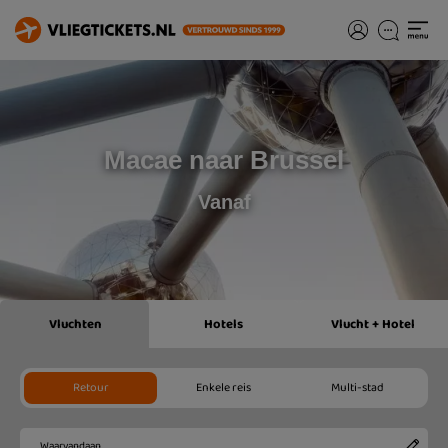
Macae naar Brussel
Vanaf