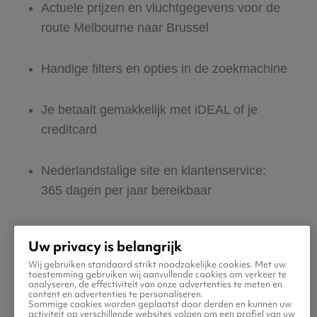
Actuele prijzen en vluchtgegevens voor de
route Melbourne naar Brussel
Handige filters en opties in de zoekmachine
Je betaalt gemakkelijk met iDEAL of je
creditcard
Nederlandstalige site en klantenservice:
365 dagen per jaar bereikbaar
Zeker van veilig boeken en betalen
Uw privacy is belangrijk
Wij gebruiken standaard strikt noodzakelijke cookies. Met uw
Boek ook direct een hotel of huurauto voor
toestemming gebruiken wij aanvullende cookies om verkeer te
analyseren, de effectiviteit van onze advertenties te meten en
in Brussel
content en advertenties te personaliseren.
Sommige cookies worden geplaatst door derden en kunnen uw
activiteit op verschillende websites volgen om een profiel van uw