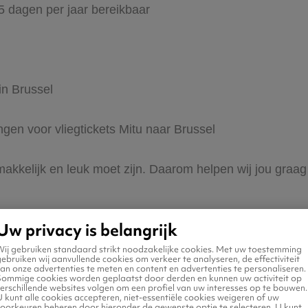
65 dagen per jaar bereikbaar
in Brussel
ngen voor vliegtickets Mitu naar Brussel
makkelijk en leuk moet zijn. Daarom helpen wij jou graag 
Uw privacy is belangrijk
Wij gebruiken standaard strikt noodzakelijke cookies. Met uw toestemming
ebruiken wij aanvullende cookies om verkeer te analyseren, de effectiviteit
an onze advertenties te meten en content en advertenties te personaliseren.
Sommige cookies worden geplaatst door derden en kunnen uw activiteit op
erschillende websites volgen om een profiel van uw interesses op te bouwen.
 naar Brussel
 kunt alle cookies accepteren, niet-essentiële cookies weigeren of uw
voorkeuren beheren door hieronder de gewenste optie te selecteren. U kunt