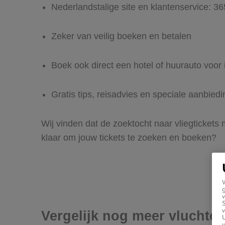
Nederlandstalige site en klantenservice: 3
Zeker van veilig boeken en betalen
Boek ook direct een hotel of huurauto voor 
Gratis tips, reisadvies en speciale aanbiedi
Wij vinden dat de zoektocht naar vliegtickets 
klaar om jouw tickets te zoeken en boeken?
g
v
v
Vergelijk nog meer vluchten
U