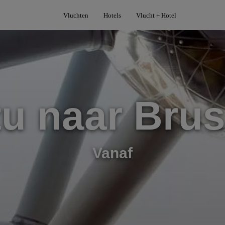
Vluchten
Hotels
Vlucht + Hotel
tu naar Brus
Vanaf