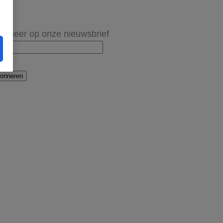
onneer op onze nieuwsbrief
onneren