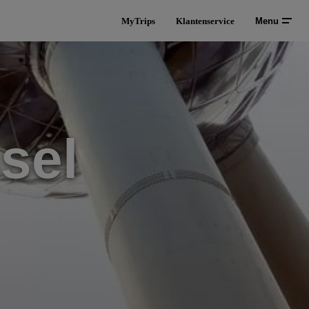
MyTrips
Klantenservice
Menu
sel