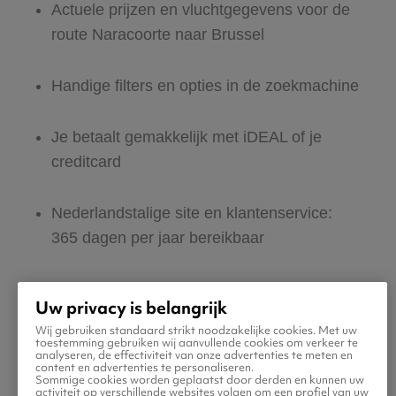
Actuele prijzen en vluchtgegevens voor de
route Naracoorte naar Brussel
Handige filters en opties in de zoekmachine
Je betaalt gemakkelijk met iDEAL of je
creditcard
Nederlandstalige site en klantenservice:
365 dagen per jaar bereikbaar
Zeker van veilig boeken en betalen
Uw privacy is belangrijk
Wij gebruiken standaard strikt noodzakelijke cookies. Met uw
Boek ook direct een hotel of huurauto voor
toestemming gebruiken wij aanvullende cookies om verkeer te
analyseren, de effectiviteit van onze advertenties te meten en
in Brussel
content en advertenties te personaliseren.
Sommige cookies worden geplaatst door derden en kunnen uw
activiteit op verschillende websites volgen om een profiel van uw