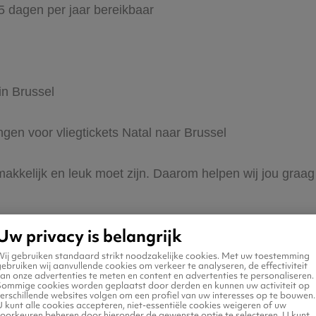
65 dagen per jaar bereikbaar
in Brussel
ngen voor vliegtickets Natal naar Brussel
makkelijk en leuk moet zijn. Daarom helpen wij jou graag 
Uw privacy is belangrijk
Wij gebruiken standaard strikt noodzakelijke cookies. Met uw toestemming
ebruiken wij aanvullende cookies om verkeer te analyseren, de effectiviteit
an onze advertenties te meten en content en advertenties te personaliseren.
Sommige cookies worden geplaatst door derden en kunnen uw activiteit op
erschillende websites volgen om een profiel van uw interesses op te bouwen.
 naar Brussel
 kunt alle cookies accepteren, niet-essentiële cookies weigeren of uw
voorkeuren beheren door hieronder de gewenste optie te selecteren. U kunt