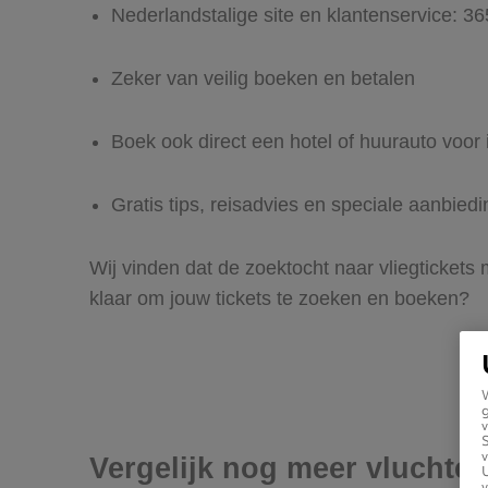
Nederlandstalige site en klantenservice: 3
Zeker van veilig boeken en betalen
Boek ook direct een hotel of huurauto voor 
Gratis tips, reisadvies en speciale aanbiedi
Wij vinden dat de zoektocht naar vliegtickets 
klaar om jouw tickets te zoeken en boeken?
g
v
v
Vergelijk nog meer vluchten
U