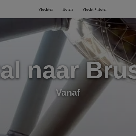
Vluchten
Hotels
Vlucht + Hotel
al naar Bru
Vanaf