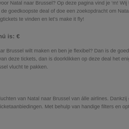
 voor Natal naar Brussel? Op deze pagina vind je ‘m! Wij 
r de goedkoopste deal of doe een zoekopdracht om Natal
tickets te vinden en let’s make it fly!
ú is: €
 naar Brussel wilt maken en ben je flexibel? Dan is de goed
an deze tickets, dan is doorklikken op deze deal het enig
ssel vlucht te pakken.
 vluchten van Natal naar Brussel van álle airlines. Dankzi
gticketaanbiedingen. Met behulp van handige filters en op