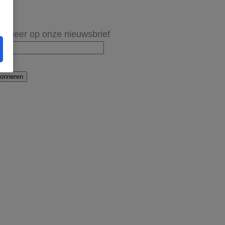
onneer op onze nieuwsbrief
onneren