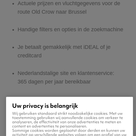
Actuele prijzen en vluchtgegevens voor de
route Old Crow naar Brussel
Handige filters en opties in de zoekmachine
Je betaalt gemakkelijk met iDEAL of je
creditcard
Nederlandstalige site en klantenservice:
365 dagen per jaar bereikbaar
Zeker van veilig boeken en betalen
Uw privacy is belangrijk
Wij gebruiken standaard strikt noodzakelijke cookies. Met uw
Boek ook direct een hotel of huurauto voor
toestemming gebruiken wij aanvullende cookies om verkeer te
analyseren, de effectiviteit van onze advertenties te meten en
in Brussel
content en advertenties te personaliseren.
Sommige cookies worden geplaatst door derden en kunnen uw
activiteit op verschillende websites volgen om een profiel van uw