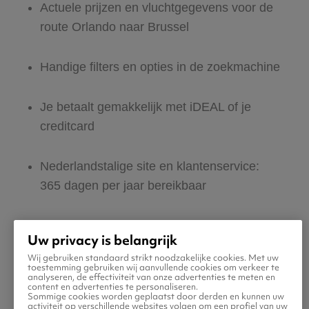
Actuele prijzen en vluchtgegevens voor de
route Orlando naar Brussel
Handige filters en opties in de zoekmachine
Je betaalt gemakkelijk met iDEAL of je
creditcard
Nederlandstalige site en klantenservice:
365 dagen per jaar bereikbaar
Zeker van veilig boeken en betalen
Uw privacy is belangrijk
Wij gebruiken standaard strikt noodzakelijke cookies. Met uw
Boek ook direct een hotel of huurauto voor
toestemming gebruiken wij aanvullende cookies om verkeer te
analyseren, de effectiviteit van onze advertenties te meten en
in Brussel
content en advertenties te personaliseren.
Sommige cookies worden geplaatst door derden en kunnen uw
activiteit op verschillende websites volgen om een profiel van uw