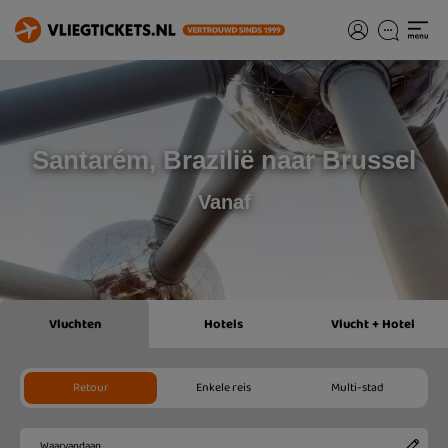
Santarém, Brazilië naar Brussel
Vanaf