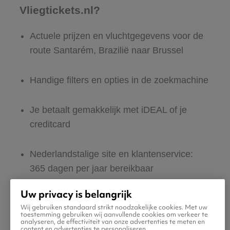
Vliegtickets.nl?
Actuele prijzen en vluchtgegevens voor de
route Santarém, Brazilië naar Brussel
Handige filters en opties in de zoekmachine
Je betaalt gemakkelijk met iDEAL of je
creditcard
Nederlandstalige site en klantenservice:
365 dagen per jaar bereikbaar
Uw privacy is belangrijk
Zeker van veilig boeken en betalen
Wij gebruiken standaard strikt noodzakelijke cookies. Met uw
toestemming gebruiken wij aanvullende cookies om verkeer te
analyseren, de effectiviteit van onze advertenties te meten en
Boek ook direct een hotel of huurauto voor
content en advertenties te personaliseren.