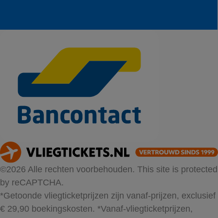
©2026 Alle rechten voorbehouden. This site is protected
by reCAPTCHA.
*Getoonde vliegticketprijzen zijn vanaf-prijzen, exclusief
€ 29,90 boekingskosten.
*Vanaf-vliegticketprijzen,