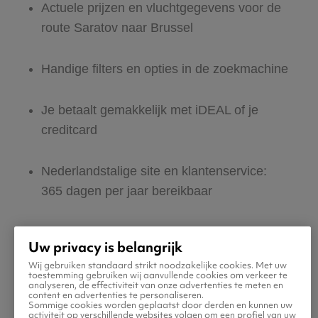
Actuele prijzen en vluchtgegevens voor de
route Saratov naar Brussel
Handige filters en opties in de zoekmachine
Je betaalt gemakkelijk met iDEAL of je
creditcard
Nederlandstalige site en klantenservice:
365 dagen per jaar bereikbaar
Zeker van veilig boeken en betalen
Uw privacy is belangrijk
Wij gebruiken standaard strikt noodzakelijke cookies. Met uw
Boek ook direct een hotel of huurauto voor
toestemming gebruiken wij aanvullende cookies om verkeer te
analyseren, de effectiviteit van onze advertenties te meten en
in Brussel
content en advertenties te personaliseren.
Sommige cookies worden geplaatst door derden en kunnen uw
activiteit op verschillende websites volgen om een profiel van uw