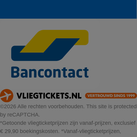
©2026 Alle rechten voorbehouden. This site is protected
by reCAPTCHA.
*Getoonde vliegticketprijzen zijn vanaf-prijzen, exclusief
€ 29,90 boekingskosten.
*Vanaf-vliegticketprijzen,