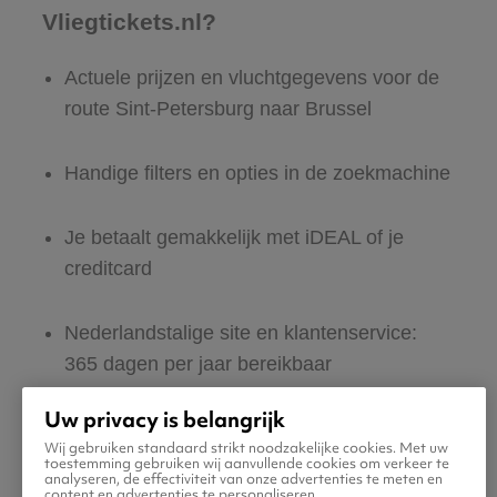
Vliegtickets.nl?
Actuele prijzen en vluchtgegevens voor de
route Sint-Petersburg naar Brussel
Handige filters en opties in de zoekmachine
Je betaalt gemakkelijk met iDEAL of je
creditcard
Nederlandstalige site en klantenservice:
365 dagen per jaar bereikbaar
Uw privacy is belangrijk
Zeker van veilig boeken en betalen
Wij gebruiken standaard strikt noodzakelijke cookies. Met uw
toestemming gebruiken wij aanvullende cookies om verkeer te
analyseren, de effectiviteit van onze advertenties te meten en
Boek ook direct een hotel of huurauto voor
content en advertenties te personaliseren.