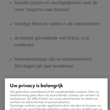
Actuele prijzen en vluchtgegevens voor de
route Varginha naar Brussel
Handige filters en opties in de zoekmachine
Je betaalt gemakkelijk met iDEAL of je
creditcard
Nederlandstalige site en klantenservice:
365 dagen per jaar bereikbaar
Zeker van veilig boeken en betalen
Uw privacy is belangrijk
Wij gebruiken standaard strikt noodzakelijke cookies. Met uw
Boek ook direct een hotel of huurauto voor
toestemming gebruiken wij aanvullende cookies om verkeer te
analyseren, de effectiviteit van onze advertenties te meten en
in Brussel
content en advertenties te personaliseren.
Sommige cookies worden geplaatst door derden en kunnen uw
activiteit op verschillende websites volgen om een profiel van uw