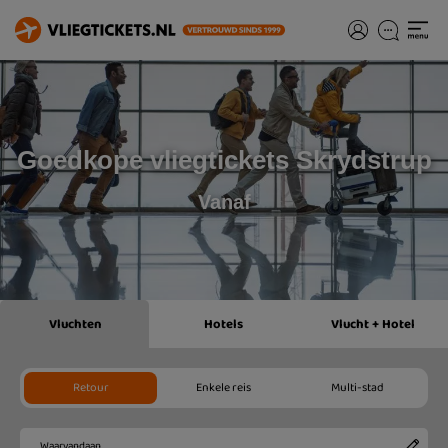
Goedkope vliegtickets Skrydstrup
Vanaf