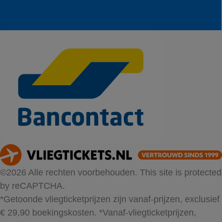
©2026 Alle rechten voorbehouden. This site is protected
by reCAPTCHA.
*Getoonde vliegticketprijzen zijn vanaf-prijzen, exclusief
€ 29,90 boekingskosten.
*Vanaf-vliegticketprijzen,