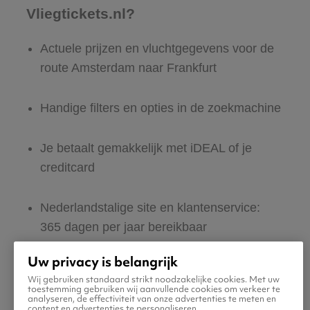
Vliegtickets.nl?
Actuele prijzen en vluchtgegevens voor de
route Amsterdam naar Frankfurt
Handige filters en opties in de zoekmachine
Je betaalt gemakkelijk met iDEAL of je
creditcard
Nederlandstalige site en klantenservice:
365 dagen per jaar bereikbaar
Uw privacy is belangrijk
Zeker van veilig boeken en betalen
Wij gebruiken standaard strikt noodzakelijke cookies. Met uw
toestemming gebruiken wij aanvullende cookies om verkeer te
analyseren, de effectiviteit van onze advertenties te meten en
Boek ook direct een hotel of huurauto voor
content en advertenties te personaliseren.