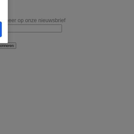
onneer op onze nieuwsbrief
onneren