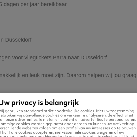
65 dagen per jaar bereikbaar
in Dusseldorf
ingen voor vliegtickets Barra naar Dusseldorf
makkelijk en leuk moet zijn. Daarom helpen wij jou graag
Uw privacy is belangrijk
Wij gebruiken standaard strikt noodzakelijke cookies. Met uw toestemming
ebruiken wij aanvullende cookies om verkeer te analyseren, de effectiviteit
an onze advertenties te meten en content en advertenties te personaliseren.
Sommige cookies worden geplaatst door derden en kunnen uw activiteit op
erschillende websites volgen om een profiel van uw interesses op te bouwen.
n naar Dusseldorf
 kunt alle cookies accepteren, niet-essentiële cookies weigeren of uw
voorkeuren beheren door hieronder de gewenste optie te selecteren. U kunt