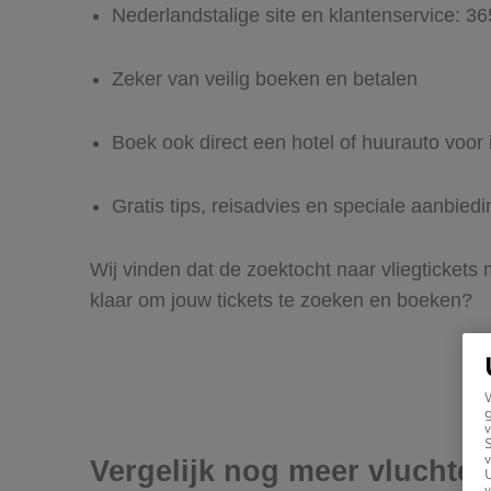
Nederlandstalige site en klantenservice: 3
Zeker van veilig boeken en betalen
Boek ook direct een hotel of huurauto voor 
Gratis tips, reisadvies en speciale aanbied
Wij vinden dat de zoektocht naar vliegtickets 
klaar om jouw tickets te zoeken en boeken?
g
v
v
Vergelijk nog meer vluchte
U