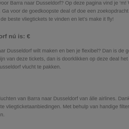
 voor Barra naar Dusseldorf? Op deze pagina vind je ‘m! 
a. Ga voor de goedkoopste deal of doe een zoekopdracht
e beste vliegtickets te vinden en let’s make it fly!
rf nú is: €
 naar Dusseldorf wilt maken en ben je flexibel? Dan is de 
jn van deze tickets, dan is doorklikken op deze deal het
Dusseldorf vlucht te pakken.
 vluchten van Barra naar Dusseldorf van álle airlines. Da
ste vliegticketaanbiedingen. Met behulp van handige filte
n.