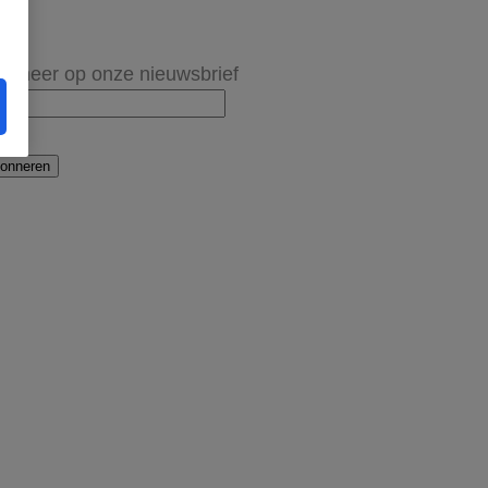
onneer op onze nieuwsbrief
onneren