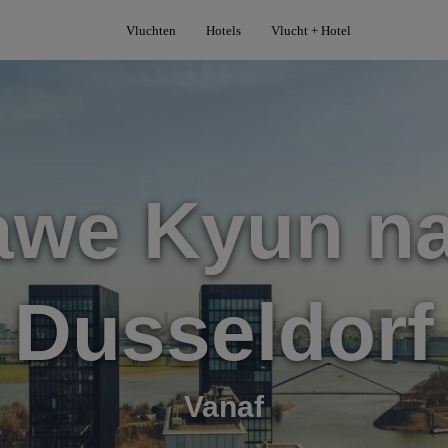
Vluchten
Hotels
Vlucht + Hotel
awe Kyun na
Dusseldorf
Vanaf