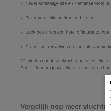
Nederlandstalige site en klantenservice: 3
Zeker van veilig boeken en betalen
Boek ook direct een hotel of huurauto voor 
Gratis tips, reisadvies en speciale aanbie
Wij vinden dat de zoektocht naar vliegtickets
Ben jij klaar om jouw tickets te zoeken en bo
g
v
v
Vergelijk nog meer vluchte
U