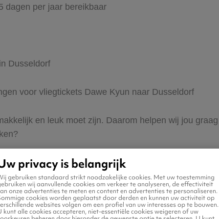
65 dagen per jaar bereikbaar
in Dusseldorf
dingen voor vliegtickets Dawe Kyun naar Dusseldorf
 makkelijk en leuk moet zijn. Daarom helpen wij jou gra
eken?
Uw privacy is belangrijk
Wij gebruiken standaard strikt noodzakelijke cookies. Met uw toestemming
ebruiken wij aanvullende cookies om verkeer te analyseren, de effectiviteit
an onze advertenties te meten en content en advertenties te personaliseren.
Sommige cookies worden geplaatst door derden en kunnen uw activiteit op
erschillende websites volgen om een profiel van uw interesses op te bouwen.
n naar Dusseldorf
 kunt alle cookies accepteren, niet-essentiële cookies weigeren of uw
voorkeuren beheren door hieronder de gewenste optie te selecteren. U kunt