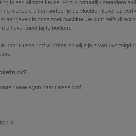
g is een slimme keuze. Er zijn natuurlijk meerdere air
ine niet echt uit en sorteer je de vluchten liever op vert
aal aangeven in onze zoekmachine. Je kunt zelfs direct
m dit eventueel bij te boeken.
 naar Dusseldorf vluchten en wij zijn ervan overtuigd dat 
elen.
ckets.nl?
 route Dawe Kyun naar Dusseldorf
e
itcard