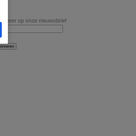
onneer op onze nieuwsbrief
onneren