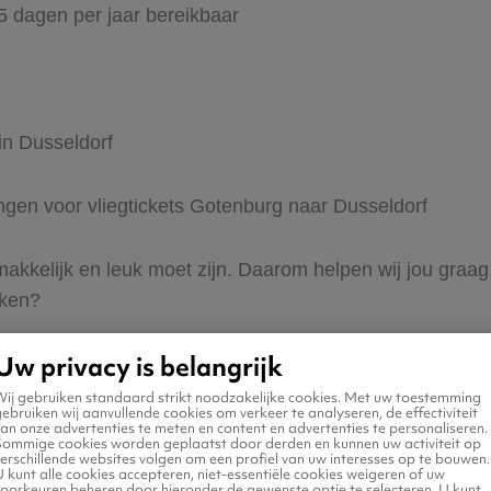
65 dagen per jaar bereikbaar
in Dusseldorf
ingen voor vliegtickets Gotenburg naar Dusseldorf
 makkelijk en leuk moet zijn. Daarom helpen wij jou graa
eken?
Uw privacy is belangrijk
Wij gebruiken standaard strikt noodzakelijke cookies. Met uw toestemming
ebruiken wij aanvullende cookies om verkeer te analyseren, de effectiviteit
an onze advertenties te meten en content en advertenties te personaliseren.
Sommige cookies worden geplaatst door derden en kunnen uw activiteit op
erschillende websites volgen om een profiel van uw interesses op te bouwen.
n naar Dusseldorf
 kunt alle cookies accepteren, niet-essentiële cookies weigeren of uw
voorkeuren beheren door hieronder de gewenste optie te selecteren. U kunt