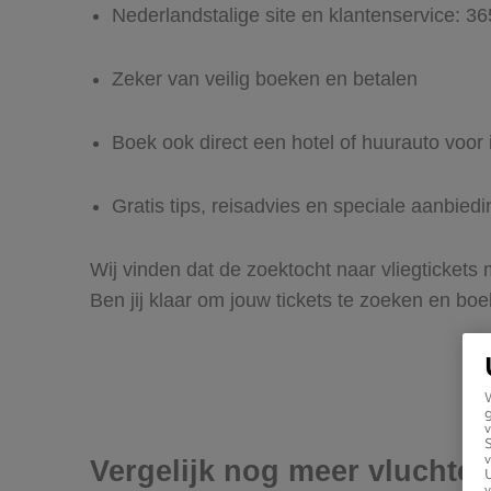
Nederlandstalige site en klantenservice: 3
Zeker van veilig boeken en betalen
Boek ook direct een hotel of huurauto voor 
Gratis tips, reisadvies en speciale aanbied
Wij vinden dat de zoektocht naar vliegtickets
Ben jij klaar om jouw tickets te zoeken en bo
g
v
v
Vergelijk nog meer vluchte
U