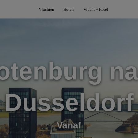
Vluchten
Hotels
Vlucht + Hotel
otenburg na
Dusseldorf
Vanaf