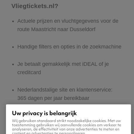
Vliegtickets.nl?
Actuele prijzen en vluchtgegevens voor de
route Maastricht naar Dusseldorf
Handige filters en opties in de zoekmachine
Je betaalt gemakkelijk met iDEAL of je
creditcard
Nederlandstalige site en klantenservice:
365 dagen per jaar bereikbaar
Uw privacy is belangrijk
Zeker van veilig boeken en betalen
Wij gebruiken standaard strikt noodzakelijke cookies. Met uw
toestemming gebruiken wij aanvullende cookies om verkeer te
analyseren, de effectiviteit van onze advertenties te meten en
Boek ook direct een hotel of huurauto voor
content en advertenties te personaliseren.