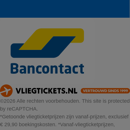
©2026 Alle rechten voorbehouden. This site is protected
by reCAPTCHA.
*Getoonde vliegticketprijzen zijn vanaf-prijzen, exclusief
€ 29,90 boekingskosten.
*Vanaf-vliegticketprijzen,