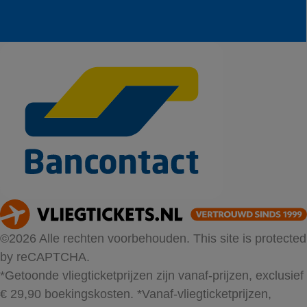
©2026 Alle rechten voorbehouden. This site is protected
by reCAPTCHA.
*Getoonde vliegticketprijzen zijn vanaf-prijzen, exclusief
€ 29,90 boekingskosten.
*Vanaf-vliegticketprijzen,