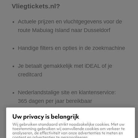
Vliegtickets.nl?
Actuele prijzen en vluchtgegevens voor de
route Mabuiag Island naar Dusseldorf
Handige filters en opties in de zoekmachine
Je betaalt gemakkelijk met iDEAL of je
creditcard
Nederlandstalige site en klantenservice:
365 dagen per jaar bereikbaar
Uw privacy is belangrijk
Zeker van veilig boeken en betalen
Wij gebruiken standaard strikt noodzakelijke cookies. Met uw
toestemming gebruiken wij aanvullende cookies om verkeer te
analyseren, de effectiviteit van onze advertenties te meten en
Boek ook direct een hotel of huurauto voor
content en advertenties te personaliseren.