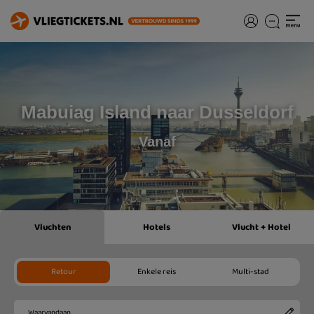
Mabuiag Island naar Dusseldorf
Vanaf