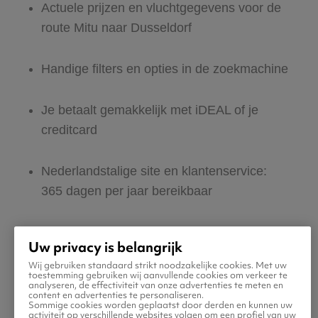
Actuele prijzen en vluchtgegevens voor de
route Mitu naar Dusseldorf
Handige filters en opties in de zoekmachine
Je betaalt gemakkelijk met iDEAL of je
creditcard
Nederlandstalige site en klantenservice:
365 dagen per jaar bereikbaar
Zeker van veilig boeken en betalen
Uw privacy is belangrijk
Wij gebruiken standaard strikt noodzakelijke cookies. Met uw
Boek ook direct een hotel of huurauto voor
toestemming gebruiken wij aanvullende cookies om verkeer te
analyseren, de effectiviteit van onze advertenties te meten en
in Dusseldorf
content en advertenties te personaliseren.
Sommige cookies worden geplaatst door derden en kunnen uw
activiteit op verschillende websites volgen om een profiel van uw